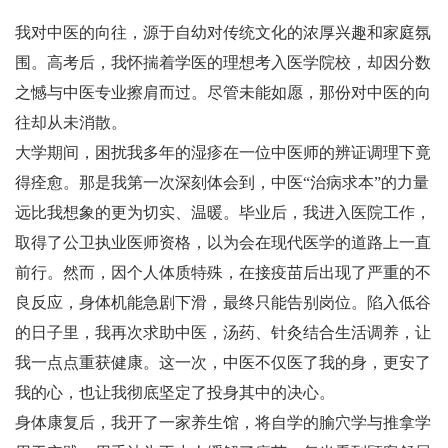
我对中医的向往，源于自幼对传统文化的浓厚兴趣和家庭氛
围。高考后，我怀揣着学医的理想考入医学院校，却因分数
之憾与中医专业擦肩而过。尽管未能如愿，那份对中医的向
往却从未消散。
大学期间，困扰我多年的湿疹在一位中医师的辨证调理下竟
得痊愈。那是我第一次深刻体会到，中医“治病求本”的力量
远比我想象的更为切实、温暖。毕业后，我进入医院工作，
取得了公卫执业医师资格，以为会在现代医学的道路上一直
前行。然而，因个人体质特殊，在接疫苗后出现了严重的不
良反应，身体机能急剧下滑，最终只能告别岗位。陷入低谷
的日子里，我再次求助中医，汤药、针灸结合生活调养，让
我一点点重获健康。这一次，中医不仅医了我的身，更安了
我的心，也让我彻底坚定了投身其中的决心。
身体康复后，我开了一家养生馆，将自学的腧穴学与推拿学