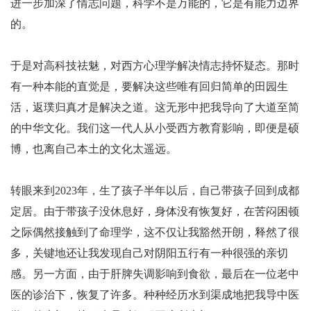
进一步加深了情志问题，科学不是万能的，它是有能力边界
的。
于是对高科技祛魅，对西方心理学解决情志持怀疑态。那时
有一种本能的直觉是，要解决这些唯有回归简单的田园生
活，返璞归真才是解决之道。这无形中把我导向了大道至简
的中华文化。我们这一代人从小受西方教育影响，即便是硕
博，也离自己本土的文化太遥远。
转眼来到2023年，生了孩子半年以后，自己带孩子回到成都
定居。由于带孩子没休息好，身体没有恢复好，在苦闷困顿
之际偶然接触到了命理学，这不仅让我豁然开朗，释然了很
多，关键地还让我发现自己对阴阳五行有一种很强的亲切
感。另一方面，由于肝脾失调影响到食欲，最后在一位老中
医的诊治下，恢复了许多。种种经历水到渠成地把我导中医